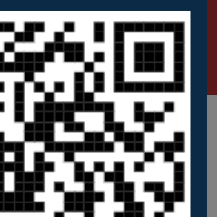
No CEDUP
ensinamos com amor