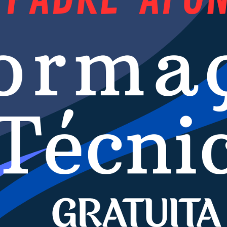
gratuita e de qualidade aliada ao 
 como um processo constante e integral, oportuni
atividade, criticidade e transformação em seu ento