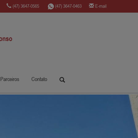
(47) 3647-0565
(47) 3647-0463
E-mail
Parceiros
Contato
Próximo