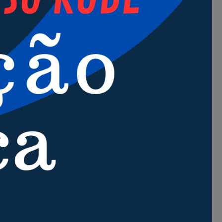
mercado de trabalho
zando ao sujeito a autonomia,
rno.