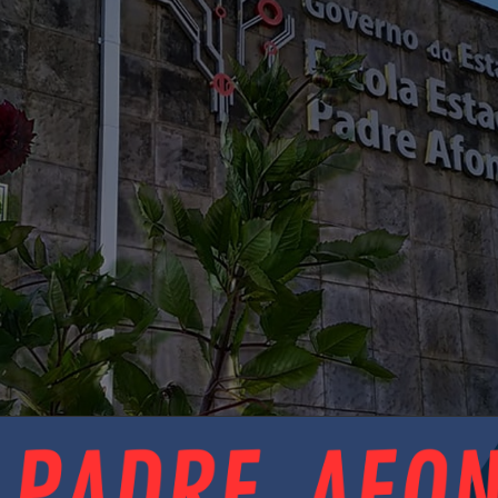
omos mais
o CEDUP