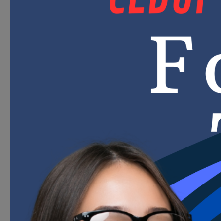
Educação pública, 
Filosofia:
Perceber a educação
cri